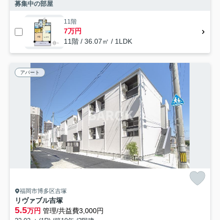
募集中の部屋
11階
7万円
11階 / 36.07㎡ / 1LDK
アパート
福岡市博多区吉塚
リヴァブル吉塚
5.5
万円
管理/共益費3,000円