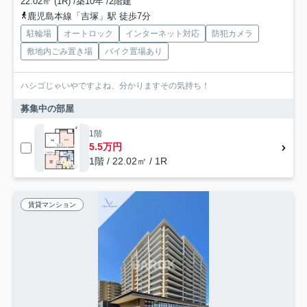
22.02㎡ (1R) /築10年 /2階建
鹿児島本線「吉塚」駅 徒歩7分
駐輪場
オートロック
インターネット対応
防犯カメラ
敷地内ごみ置き場
バイク置場あり
ハシゴじゃいやですよね、分かりますその気持ち！
募集中の部屋
1階
5.5万円
1階 / 22.02㎡ / 1R
賃貸マンション