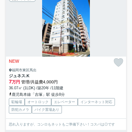
NEW
福岡市東区馬出
ジュネス.K
7
万円
管理/共益費4,000円
36.07㎡ (1LDK) /築20年 /11階建
鹿児島本線「吉塚」駅 徒歩8分
駐輪場
オートロック
エレベーター
インターネット対応
防犯カメラ
バイク置場あり
恐れ入りますが、コンロもネットもご準備下さい！コスパは◎です