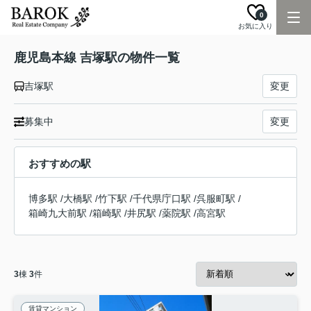
0
お気に入り
鹿児島本線 吉塚駅の物件一覧
吉塚駅
変更
募集中
変更
おすすめの駅
博多駅
/
大橋駅
/
竹下駅
/
千代県庁口駅
/
呉服町駅
/
箱崎九大前駅
/
箱崎駅
/
井尻駅
/
薬院駅
/
高宮駅
3
棟
3
件
賃貸マンション