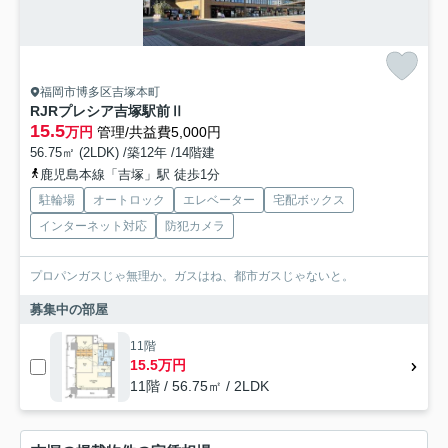
福岡市博多区吉塚本町
RJRプレシア吉塚駅前Ⅱ
15.5
万円
管理/共益費5,000円
56.75㎡ (2LDK) /築12年 /14階建
鹿児島本線「吉塚」駅 徒歩1分
駐輪場
オートロック
エレベーター
宅配ボックス
インターネット対応
防犯カメラ
プロパンガスじゃ無理か。ガスはね、都市ガスじゃないと。
募集中の部屋
11階
15.5万円
11階 / 56.75㎡ / 2LDK