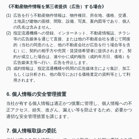
《不動産物件情報を第三者提供（広告）する場合》
(1) 広告を行う不動産物件情報は、物件種目、所在地、価格、交通、
土地及び建物の面積、間取、設備、写真、案内図等であり、個人
の氏名は含みません。
(2) 指定流通機構への登録、インターネット、不動産情報誌、チラシ
等の広告媒体を通じて直接、または他の不動産会社を通じて間接
的（当社の同意のもと、他の不動産会社が広告を行う場合等を含
む）に、契約の相手方や売買・賃貸借希望者に提供されます。 契
約が成立した場合は、速やかに成約報告（成約年月日、価格）を
広告媒体主等へ行い、広告を停止します。
(3) 成約情報は、指定流通機構や民間の広告媒体主により集計、加工
もしくは分析され、他の取引における価格査定の資料等として利
用されます。
6. 個人情報の安全管理措置
当社が有する個人情報は適正かつ慎重に管理し、個人情報への不
正アクセス、紛失、改ざん、漏えい等を防止するため、必要かつ
適切な安全管理措置を講じます。
7. 個人情報取扱の委託