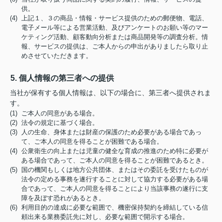
供。
(4) 上記１、３の商品・情報・サービス提供のための郵便物、電話、
電子メール等による営業活動、及びアンケートのお願い等のマー
ケティング活動、顧客動向分析または商品開発等の調査分析。情
報、サービスの提供は、ご本人からの申出がありましたら取り止
めさせていただきます。
5. 個人情報の第三者への提供
当社が保有する個人情報は、以下の場合に、第三者へ提供されま
す。
(1) ご本人の同意がある場合。
(2) 法令の規定に基づく場合。
(3) 人の生命、身体または財産の保護のため必要がある場合であっ
て、ご本人の同意を得ることが困難である場合。
(4) 公衆衛生の向上または児童の健全な育成の推進のため特に必要が
ある場合であって、ご本人の同意を得ることが困難であるとき。
(5) 国の機関もしくは地方公共団体、またはその委託を受けたものが
法令の定める事務を遂行することに対して協力する必要がある場
合であって、ご本人の同意を得ることにより当該事務の遂行に支
障を及ぼす恐れがあるとき。
(6) 利用目的の達成に必要な範囲で、機密保持契約を締結している信
頼出来る業務委託先に対し、必要な範囲で開示する場合。