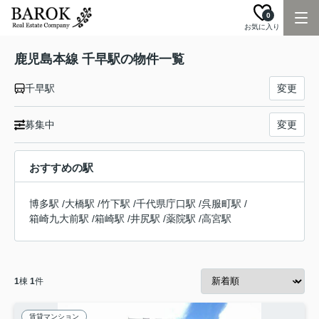
0
お気に入り
鹿児島本線 千早駅の物件一覧
千早駅
変更
募集中
変更
おすすめの駅
博多駅
/
大橋駅
/
竹下駅
/
千代県庁口駅
/
呉服町駅
/
箱崎九大前駅
/
箱崎駅
/
井尻駅
/
薬院駅
/
高宮駅
1
棟
1
件
賃貸マンション