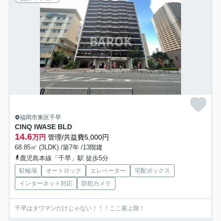
福岡市東区千早
CINQ IWASE BLD
14.6
万円
管理/共益費5,000円
68.85㎡ (3LDK) /築7年 /13階建
鹿児島本線「千早」駅 徒歩5分
駐輪場
オートロック
エレベーター
宅配ボックス
インターネット対応
防犯カメラ
千早はタワマンだけじゃない！！！ここ最上階！