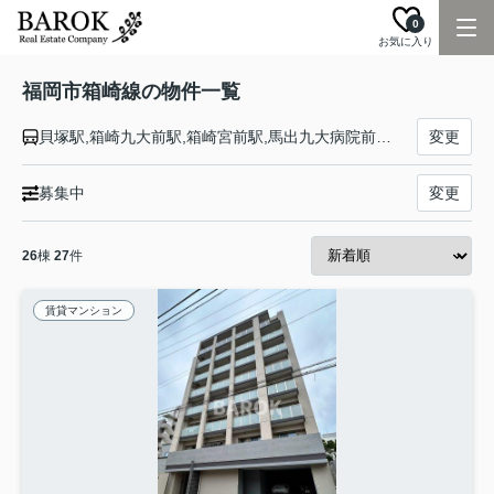
0
お気に入り
福岡市箱崎線の物件一覧
貝塚駅,箱崎九大前駅,箱崎宮前駅,馬出九大病院前駅,千代県庁口駅,呉服町駅,中洲川端駅
変更
募集中
変更
26
棟
27
件
賃貸マンション