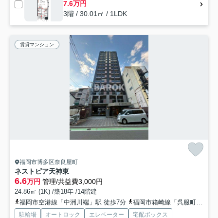
7.6万円
3階 / 30.01㎡ / 1LDK
賃貸マンション
福岡市博多区奈良屋町
ネストピア天神東
6.6
万円
管理/共益費3,000円
24.86㎡ (1K) /築18年 /14階建
福岡市空港線「中洲川端」駅 徒歩7分
福岡市箱崎線「呉服町」駅 徒歩7分
駐輪場
オートロック
エレベーター
宅配ボックス