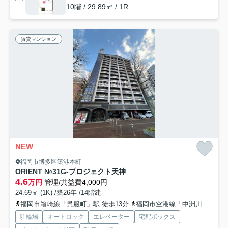
10階 / 29.89㎡ / 1R
賃貸マンション
NEW
福岡市博多区築港本町
ORIENT №31G-プロジェクト天神
4.6
万円
管理/共益費4,000円
24.69㎡ (1K) /築26年 /14階建
福岡市箱崎線「呉服町」駅 徒歩13分
福岡市空港線「中洲川端」駅 徒歩15分
駐輪場
オートロック
エレベーター
宅配ボックス