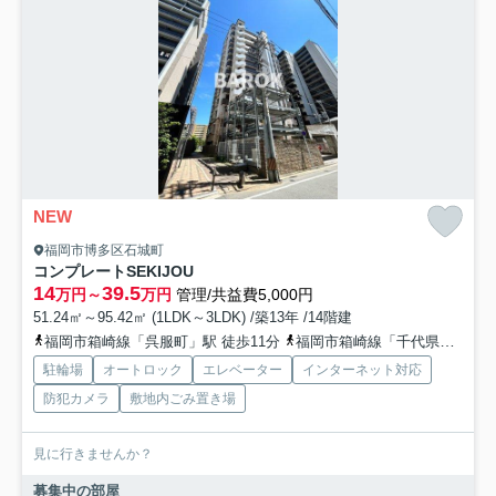
NEW
福岡市博多区石城町
コンプレートSEKIJOU
14
39.5
万円～
万円
管理/共益費5,000円
51.24㎡～95.42㎡ (1LDK～3LDK) /築13年 /14階建
福岡市箱崎線「呉服町」駅 徒歩11分
福岡市箱崎線「千代県庁口」駅 徒歩14分
駐輪場
オートロック
エレベーター
インターネット対応
防犯カメラ
敷地内ごみ置き場
見に行きませんか？
募集中の部屋