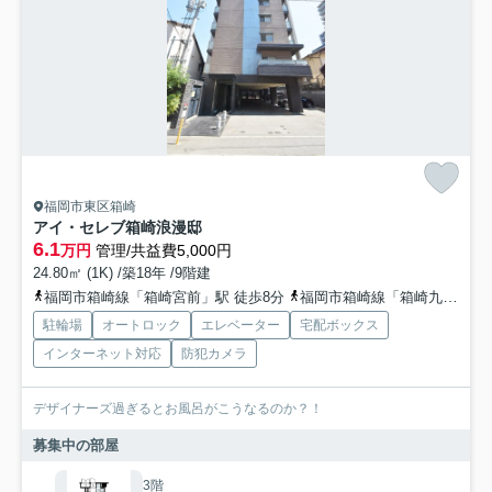
福岡市東区箱崎
アイ・セレブ箱崎浪漫邸
6.1
万円
管理/共益費5,000円
24.80㎡ (1K) /築18年 /9階建
福岡市箱崎線「箱崎宮前」駅 徒歩8分
福岡市箱崎線「箱崎九大前」駅 徒歩8分
駐輪場
オートロック
エレベーター
宅配ボックス
インターネット対応
防犯カメラ
デザイナーズ過ぎるとお風呂がこうなるのか？！
募集中の部屋
3階