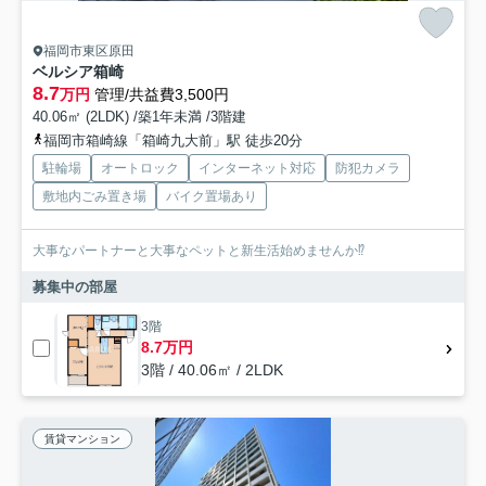
福岡市東区原田
ベルシア箱崎
8.7
万円
管理/共益費3,500円
40.06㎡ (2LDK) /築1年未満 /3階建
福岡市箱崎線「箱崎九大前」駅 徒歩20分
駐輪場
オートロック
インターネット対応
防犯カメラ
敷地内ごみ置き場
バイク置場あり
大事なパートナーと大事なペットと新生活始めませんか⁉
募集中の部屋
3階
8.7万円
3階 / 40.06㎡ / 2LDK
賃貸マンション