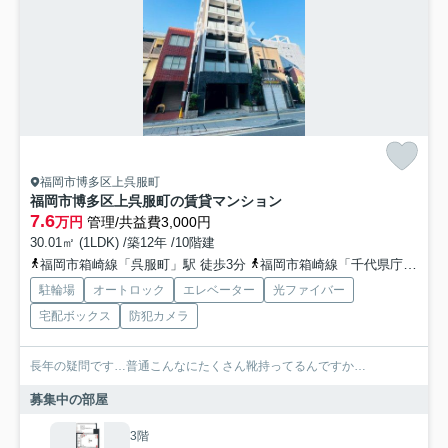
福岡市博多区上呉服町
福岡市博多区上呉服町の賃貸マンション
7.6
万円
管理/共益費3,000円
30.01㎡ (1LDK) /築12年 /10階建
福岡市箱崎線「呉服町」駅 徒歩3分
福岡市箱崎線「千代県庁口」駅 徒歩9分
駐輪場
オートロック
エレベーター
光ファイバー
宅配ボックス
防犯カメラ
長年の疑問です…普通こんなにたくさん靴持ってるんですか…
募集中の部屋
3階