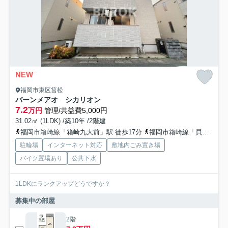
NEW
福岡市東区筥松
バーンメアオ シカリオン
7.2
万円
管理/共益費5,000円
31.02㎡ (1LDK) /築10年 /2階建
福岡市箱崎線「箱崎九大前」駅 徒歩17分
福岡市箱崎線「貝塚」駅 徒歩13分
駐輪場
インターネット対応
敷地内ごみ置き場
バイク置場あり
公共下水
1LDKにランクアップどうですか？
募集中の部屋
2階