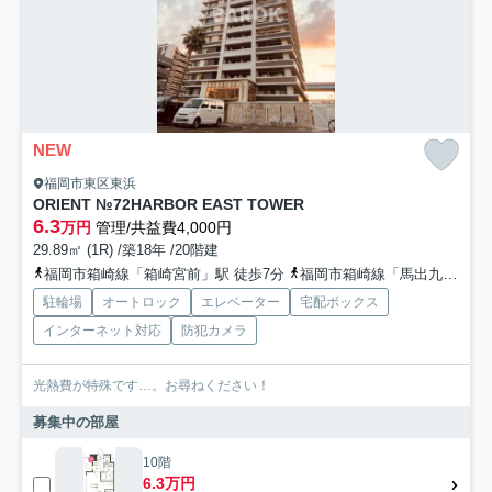
NEW
福岡市東区東浜
ORIENT №72HARBOR EAST TOWER
6.3
万円
管理/共益費4,000円
29.89㎡ (1R) /築18年 /20階建
福岡市箱崎線「箱崎宮前」駅 徒歩7分
福岡市箱崎線「馬出九大病院前」駅 徒歩15分
駐輪場
オートロック
エレベーター
宅配ボックス
インターネット対応
防犯カメラ
光熱費が特殊です…。お尋ねください！
募集中の部屋
10階
6.3万円