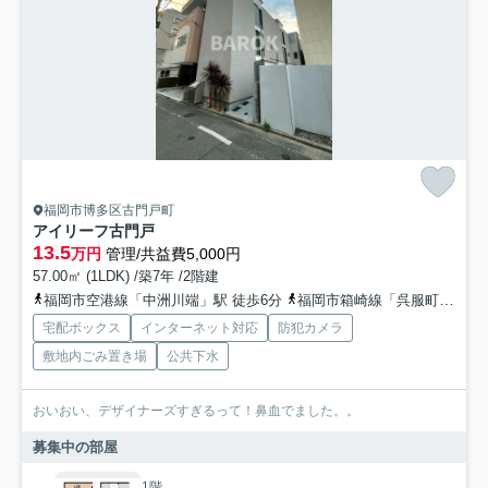
福岡市博多区古門戸町
アイリーフ古門戸
13.5
万円
管理/共益費5,000円
57.00㎡ (1LDK) /築7年 /2階建
福岡市空港線「中洲川端」駅 徒歩6分
福岡市箱崎線「呉服町」駅 徒歩10分
宅配ボックス
インターネット対応
防犯カメラ
敷地内ごみ置き場
公共下水
おいおい、デザイナーズすぎるって！鼻血でました。。
募集中の部屋
1階