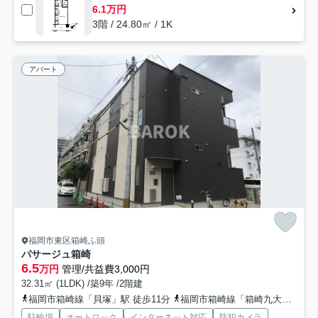
6.1万円
3階 / 24.80㎡ / 1K
アパート
福岡市東区箱崎ふ頭
パサージュ箱崎
6.5
万円
管理/共益費3,000円
32.31㎡ (1LDK) /築9年 /2階建
福岡市箱崎線「貝塚」駅 徒歩11分
福岡市箱崎線「箱崎九大前」駅 徒歩28分
駐輪場
オートロック
インターネット対応
防犯カメラ