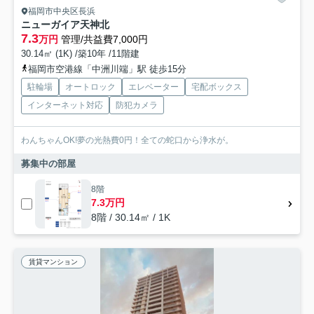
福岡市中央区長浜
ニューガイア天神北
7.3
万円
管理/共益費7,000円
30.14㎡ (1K) /築10年 /11階建
福岡市空港線「中洲川端」駅 徒歩15分
駐輪場
オートロック
エレベーター
宅配ボックス
インターネット対応
防犯カメラ
わんちゃんOK!夢の光熱費0円！全ての蛇口から浄水が。
募集中の部屋
8階
7.3万円
8階 / 30.14㎡ / 1K
賃貸マンション