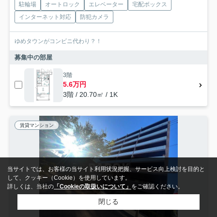
駐輪場
オートロック
エレベーター
宅配ボックス
インターネット対応
防犯カメラ
ゆめタウンがコンビニ代わり？！
募集中の部屋
3階
5.6万円
3階 / 20.70㎡ / 1K
賃貸マンション
当サイトでは、お客様の当サイト利用状況把握、サービス向上検討を目的と
して、クッキー（Cookie）を使用しています。
詳しくは、当社の
「Cookieの取扱いについて」
をご確認ください。
閉じる