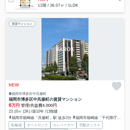
11階 / 36.07㎡ / 1LDK
賃貸マンション
NEW
福岡市博多区中呉服町
福岡市博多区中呉服町の賃貸マンション
6
万円
管理/共益費4,000円
23.10㎡ (2K) /築10年 /13階建
福岡市箱崎線「呉服町」駅 徒歩2分
福岡市箱崎線「千代県庁口」駅 徒歩7分
駐輪場
オートロック
エレベーター
宅配ボックス