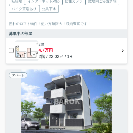
駐輪場
インターネット対応
防犯カメラ
敷地内ごみ置き場
バイク置場あり
公共下水
憧れのロフト物件！使い方無限大！収納豊富です！
募集中の部屋
2階
4.7万円
2階 / 22.02㎡ / 1R
アパート