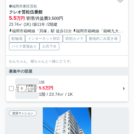
福岡市東区筥松
クレオ筥松伍番館
5.5
万円
管理/共益費3,500円
23.74㎡ (1K) /築11年 /2階建
福岡市箱崎線「貝塚」駅 徒歩11分
福岡市箱崎線「箱崎九大前」駅 徒歩15分
駐輪場
インターネット対応
防犯カメラ
敷地内ごみ置き場
バイク置場あり
公共下水
わんちゃん、猫ちゃんと一緒にどうぞ。
募集中の部屋
1階
5.5万円
1階 / 23.74㎡ / 1K
賃貸マンション