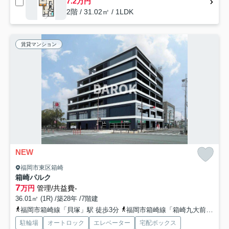
7.2万円
2階 / 31.02㎡ / 1LDK
賃貸マンション
NEW
福岡市東区箱崎
箱崎パルク
7
万円
管理/共益費-
36.01㎡ (1R) /築28年 /7階建
福岡市箱崎線「貝塚」駅 徒歩3分
福岡市箱崎線「箱崎九大前」駅 徒歩15分
駐輪場
オートロック
エレベーター
宅配ボックス