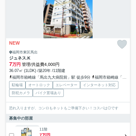
NEW
福岡市東区馬出
ジュネス.K
7
万円
管理/共益費4,000円
36.07㎡ (1LDK) /築20年 /11階建
福岡市箱崎線「馬出九大病院前」駅 徒歩9分
福岡市箱崎線「千代県庁口」駅 バス8分 西鉄バス「吉塚営業所」 停歩3分
駐輪場
オートロック
エレベーター
インターネット対応
防犯カメラ
バイク置場あり
恐れ入りますが、コンロもネットもご準備下さい！コスパは◎です
募集中の部屋
11階
7万円