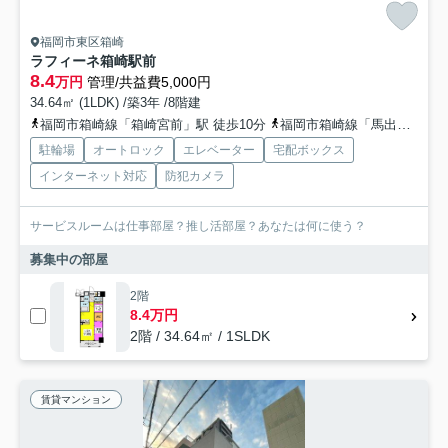
福岡市東区箱崎
ラフィーネ箱崎駅前
8.4
万円
管理/共益費5,000円
34.64㎡ (1LDK) /築3年 /8階建
福岡市箱崎線「箱崎宮前」駅 徒歩10分
福岡市箱崎線「馬出九大病院前」駅 バス5分 西鉄バス「箱崎一丁目」 停歩4分
駐輪場
オートロック
エレベーター
宅配ボックス
インターネット対応
防犯カメラ
サービスルームは仕事部屋？推し活部屋？あなたは何に使う？
募集中の部屋
2階
8.4万円
2階 / 34.64㎡ / 1SLDK
賃貸マンション