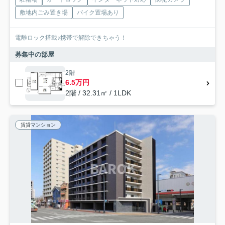
敷地内ごみ置き場
バイク置場あり
電離ロック搭載♪携帯で解除できちゃう！
募集中の部屋
2階
6.5万円
2階 / 32.31㎡ / 1LDK
賃貸マンション