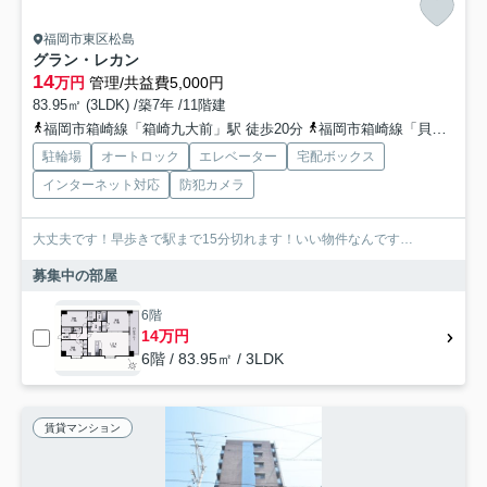
福岡市東区松島
グラン・レカン
14
万円
管理/共益費5,000円
83.95㎡ (3LDK) /築7年 /11階建
福岡市箱崎線「箱崎九大前」駅 徒歩20分
福岡市箱崎線「貝塚」駅 徒歩23分
駐輪場
オートロック
エレベーター
宅配ボックス
インターネット対応
防犯カメラ
大丈夫です！早歩きで駅まで15分切れます！いい物件なんです…
募集中の部屋
6階
14万円
6階 / 83.95㎡ / 3LDK
賃貸マンション