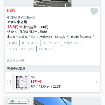
NEW
福岡市博多区東公園
アザレ東公園
13
万円
管理/共益費5,500円
43.04㎡ (2LDK) /築1年 /8階建
福岡市箱崎線「馬出九大病院前」駅 徒歩7分
福岡市箱崎線「千代県庁口」駅 バス5分 西鉄バス「吉塚駅前」 停歩3分
駐輪場
オートロック
エレベーター
宅配ボックス
インターネット対応
防犯カメラ
東公園を一望。
募集中の部屋
7階
13万円
7階 / 43.04㎡ / 2LDK
賃貸マンション