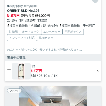
福岡市博多区中呉服町
ORIENT BLD No.105
5.8
万円
管理/共益費4,000円
23.10㎡ (1K) /築10年 /13階建
福岡市箱崎線「呉服町」駅 徒歩2分
福岡市箱崎線「千代県庁口」駅 徒歩7分
駐輪場
オートロック
エレベーター
宅配ボックス
インターネット対応
防犯カメラ
わんちゃん猫ちゃんOK！安いですよね？秘密があります…
募集中の部屋
8階
5.8万円
8階 / 23.10㎡ / 1K
アパート