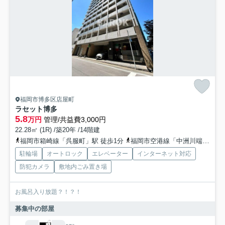
福岡市博多区店屋町
ラセット博多
5.8
万円
管理/共益費3,000円
22.28㎡ (1R) /築20年 /14階建
福岡市箱崎線「呉服町」駅 徒歩1分
福岡市空港線「中洲川端」駅 徒歩5分
駐輪場
オートロック
エレベーター
インターネット対応
防犯カメラ
敷地内ごみ置き場
お風呂入り放題？！？！
募集中の部屋