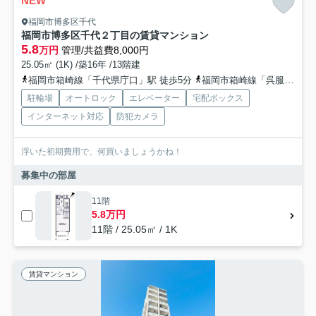
NEW
福岡市博多区千代
福岡市博多区千代２丁目の賃貸マンション
5.8
万円
管理/共益費8,000円
25.05㎡ (1K) /築16年 /13階建
福岡市箱崎線「千代県庁口」駅 徒歩5分
福岡市箱崎線「呉服町」駅 徒歩10分
駐輪場
オートロック
エレベーター
宅配ボックス
インターネット対応
防犯カメラ
浮いた初期費用で、何買いましょうかね！
募集中の部屋
11階
5.8万円
11階 / 25.05㎡ / 1K
賃貸マンション