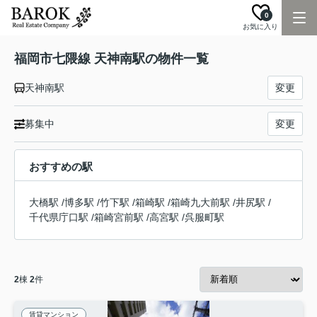
0
お気に入り
福岡市七隈線 天神南駅の物件一覧
天神南駅
変更
募集中
変更
おすすめの駅
大橋駅
/
博多駅
/
竹下駅
/
箱崎駅
/
箱崎九大前駅
/
井尻駅
/
千代県庁口駅
/
箱崎宮前駅
/
高宮駅
/
呉服町駅
2
棟
2
件
賃貸マンション