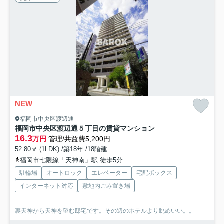
NEW
福岡市中央区渡辺通
福岡市中央区渡辺通５丁目の賃貸マンション
16.3
万円
管理/共益費5,200円
52.80㎡ (1LDK) /築18年 /18階建
福岡市七隈線「天神南」駅 徒歩5分
駐輪場
オートロック
エレベーター
宅配ボックス
インターネット対応
敷地内ごみ置き場
裏天神から天神を望む邸宅です。その辺のホテルより眺めいい。。