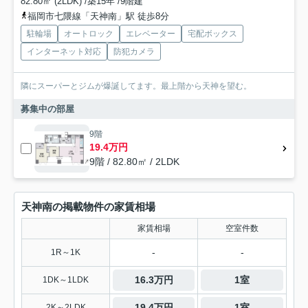
82.80㎡ (2LDK) /築15年 /9階建
福岡市七隈線「天神南」駅 徒歩8分
駐輪場
オートロック
エレベーター
宅配ボックス
インターネット対応
防犯カメラ
隣にスーパーとジムが爆誕してます。最上階から天神を望む。
募集中の部屋
9階
19.4万円
9階 / 82.80㎡ / 2LDK
天神南の掲載物件の家賃相場
家賃相場
空室件数
-
-
1R～1K
16.3万円
1室
1DK～1LDK
19.4万円
1室
2K～2LDK