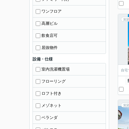
ワンフロア
賃貸
高層ビル
飲食店可
居抜物件
設備・仕様
室内洗濯機置場
自宅
フローリング
ロフト付き
メゾネット
賃貸
ベランダ