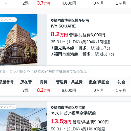
3.7
-
2階
4,000円
0ヶ月
1ヶ月
万円
マンション
福岡市博多区
博多駅南
IVY SQUARE
8.2
万円
管理/共益費6,000円
35.31㎡ (1LDK) /築20年 /15階建
鹿児島本線
「
博多
」駅 徒歩7分
福岡市空港線
「
博多
」駅 徒歩7分
でヨーロッパ気分を！鉄壁の24時間常駐警備で安心安全！
部屋番号
所在階
賃料
管理費・共益費
敷金/保証金
礼金
8.2
-
7階
6,000円
0ヶ月
1ヶ月
万円
マンション
福岡市博多区
空港前
ネストピア福岡空港駅前
13.5
万円
管理/共益費5,000円
50.01㎡ (2LDK) /築1年 /6階建