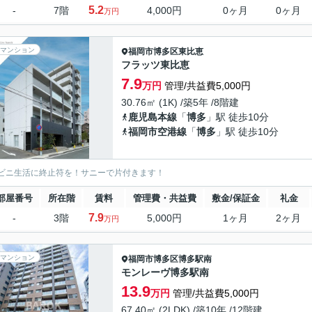
5.2
-
7階
4,000円
0ヶ月
0ヶ月
万円
マンション
福岡市博多区
東比恵
フラッツ東比恵
7.9
万円
管理/共益費5,000円
30.76㎡ (1K) /築5年 /8階建
鹿児島本線
「
博多
」駅 徒歩10分
福岡市空港線
「
博多
」駅 徒歩10分
ビニ生活に終止符を！サニーで片付きます！
部屋番号
所在階
賃料
管理費・共益費
敷金/保証金
礼金
7.9
-
3階
5,000円
1ヶ月
2ヶ月
万円
マンション
福岡市博多区
博多駅南
モンレーヴ博多駅南
13.9
万円
管理/共益費5,000円
67.40㎡ (2LDK) /築10年 /12階建