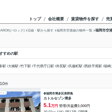
トップ
会社概要
賃貸物件を探す
売
福岡市空港
ROK(バロック)
沿線・駅から探す
福岡市空港線の物件一覧
すすめの駅
多駅
/
大橋駅
/
竹下駅
/
千代県庁口駅
/
井尻駅
/
呉服町駅
/
西鉄平尾駅
/
箱崎
10
件
ート
福岡市博多区
美野島
カトルセゾン博多
5.1
万円
管理/共益費3,000円
20.02㎡ (1K) /築17年 /2階建