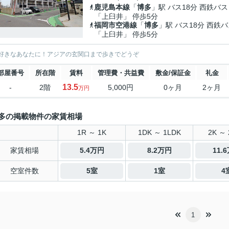
鹿児島本線
「
博多
」駅 バス18分 西鉄バス
「上臼井」 停歩5分
福岡市空港線
「
博多
」駅 バス18分 西鉄
「上臼井」 停歩5分
好きなあなたに！アジアの玄関口まで歩きでどうぞ
部屋番号
所在階
賃料
管理費・共益費
敷金/保証金
礼金
13.5
-
2階
5,000円
0ヶ月
2ヶ月
万円
多の掲載物件の家賃相場
1R ～ 1K
1DK ～ 1LDK
2K ～ 
家賃相場
5.4万円
8.2万円
11.
空室件数
5室
1室
4
1