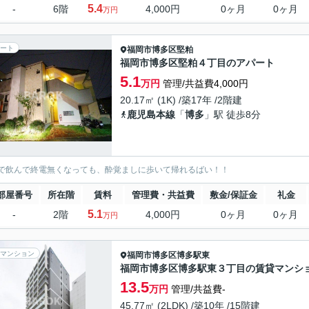
5.4
-
6階
4,000円
0ヶ月
0ヶ月
万円
ート
福岡市博多区
堅粕
福岡市博多区堅粕４丁目のアパート
5.1
万円
管理/共益費4,000円
20.17㎡ (1K) /築17年 /2階建
鹿児島本線
「
博多
」駅 徒歩8分
で飲んで終電無くなっても、酔覚ましに歩いて帰れるばい！！
部屋番号
所在階
賃料
管理費・共益費
敷金/保証金
礼金
5.1
-
2階
4,000円
0ヶ月
0ヶ月
万円
マンション
福岡市博多区
博多駅東
福岡市博多区博多駅東３丁目の賃貸マンシ
13.5
万円
管理/共益費-
45.77㎡ (2LDK) /築10年 /15階建