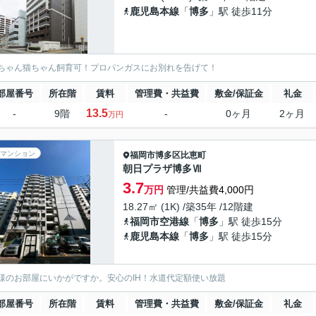
鹿児島本線
「
博多
」駅 徒歩11分
ちゃん猫ちゃん飼育可！プロパンガスにお別れを告げて！
部屋番号
所在階
賃料
管理費・共益費
敷金/保証金
礼金
13.5
-
9階
-
0ヶ月
2ヶ月
万円
マンション
福岡市博多区
比恵町
朝日プラザ博多Ⅶ
3.7
万円
管理/共益費4,000円
18.27㎡ (1K) /築35年 /12階建
福岡市空港線
「
博多
」駅 徒歩15分
鹿児島本線
「
博多
」駅 徒歩15分
様のお部屋にいかがですか。安心のIH！水道代定額使い放題
部屋番号
所在階
賃料
管理費・共益費
敷金/保証金
礼金