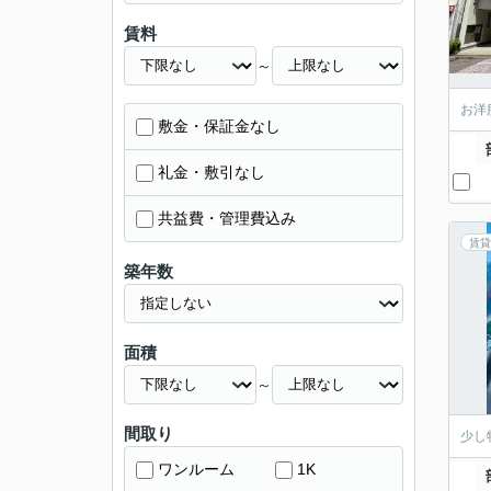
賃料
～
お洋
敷金・保証金なし
礼金・敷引なし
共益費・管理費込み
賃貸
築年数
面積
～
間取り
少し
ワンルーム
1K