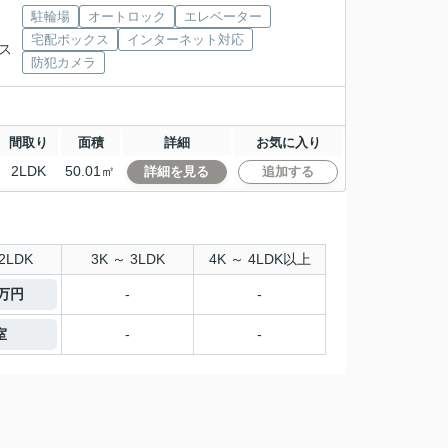
駐輪場
オートロック
エレベーター
宅配ボックス
インターネット対応
バス
防犯カメラ
間取り
面積
詳細
お気に入り
2LDK
50.01㎡
詳細を見る
追加する
2LDK
3K ～ 3LDK
4K ～ 4LDK以上
6万円
-
-
室
-
-