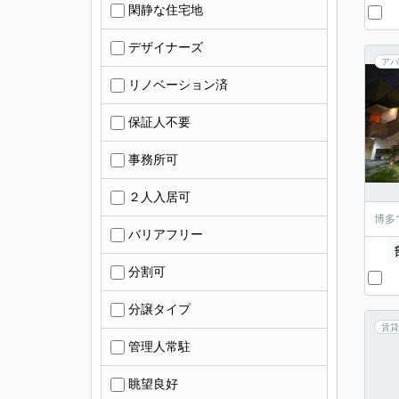
閑静な住宅地
デザイナーズ
アパ
リノベーション済
保証人不要
事務所可
２人入居可
博多
バリアフリー
分割可
分譲タイプ
賃貸
管理人常駐
眺望良好