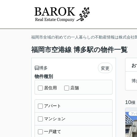
福岡市全域の初めての一人暮らしの不動産情報は株式会社BA
福岡市空港線 博多駅の物件一覧
お
博多
変更
物件種別
博
居住用
店舗
10
棟
アパート
アパ
マンション
一戸建て