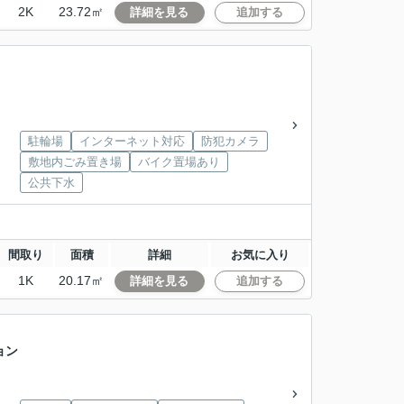
2K
23.72㎡
詳細を見る
追加する
駐輪場
インターネット対応
防犯カメラ
敷地内ごみ置き場
バイク置場あり
公共下水
間取り
面積
詳細
お気に入り
1K
20.17㎡
詳細を見る
追加する
ョン