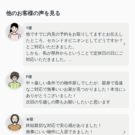
他のお客様の声を見る
Y様
他ですでに内見の予約をお取りしてますとお伝えし
たところ、セカンドオピニオンとしてどうですか？
とご対応いただきました。
しかも、私が県外からということで定休日の日にご
対応いただきました。
とっても親身になって相談に乗ってくださり、いろ
P様
んなことを教えていただきました！
中々厳しい条件での物件探しでしたが、親身で迅速
なご対応で無事いいお家が見つかりました！本当に
ありがとうございました！
次回の引越しの際もお願いしたいと思います
★様
終始親切な対応で安心感がありました！
無事にいい物件に入居できました！