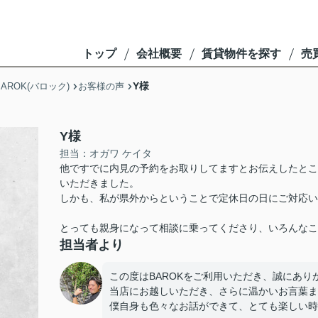
トップ
会社概要
賃貸物件を探す
売
Y様
ROK(バロック)
お客様の声
Y様
担当：オガワ ケイタ
他ですでに内見の予約をお取りしてますとお伝えしたとこ
いただきました。
しかも、私が県外からということで定休日の日にご対応い
とっても親身になって相談に乗ってくださり、いろんなこ
担当者より
この度はBAROKをご利用いただき、誠にあり
当店にお越しいただき、さらに温かいお言葉ま
僕自身も色々なお話ができて、とても楽しい時