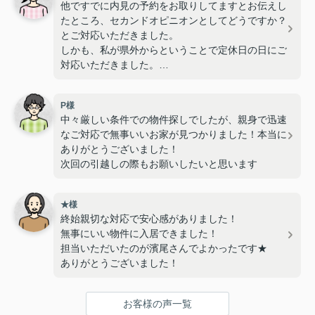
他ですでに内見の予約をお取りしてますとお伝えし
たところ、セカンドオピニオンとしてどうですか？
とご対応いただきました。
しかも、私が県外からということで定休日の日にご
対応いただきました。
とっても親身になって相談に乗ってくださり、いろ
P様
んなことを教えていただきました！
中々厳しい条件での物件探しでしたが、親身で迅速
なご対応で無事いいお家が見つかりました！本当に
ありがとうございました！
次回の引越しの際もお願いしたいと思います
★様
終始親切な対応で安心感がありました！
無事にいい物件に入居できました！
担当いただいたのが濱尾さんでよかったです★
ありがとうございました！
お客様の声一覧