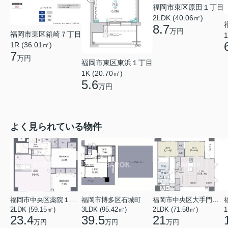
福岡市東区原田１丁目
2LDK (40.06㎡)
8.7
万円
福岡市東区箱崎７丁目
1
1R (36.01㎡)
7
万円
福岡市東区東浜１丁目
1K (20.70㎡)
5.6
万円
よく見られている物件
福岡市中央区薬院１丁目
福岡市博多区石城町
福岡市中央区大手門１丁目
2LDK (59.15㎡)
3LDK (95.42㎡)
2LDK (71.58㎡)
1
23.4
39.5
21
万円
万円
万円