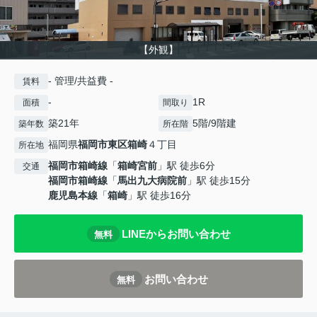
【外観】
- 管理/共益費 -
賃料
-
1R
面積
間取り
築21年
5階/9階建
築年数
所在階
福岡県
福岡市東区
箱崎
４丁目
所在地
福岡市箱崎線
「
箱崎宮前
」駅 徒歩6分
交通
福岡市箱崎線
「
馬出九大病院前
」駅 徒歩15分
鹿児島本線
「
箱崎
」駅 徒歩16分
LINEからお問い合わせ
無料
お問い合わせ
無料