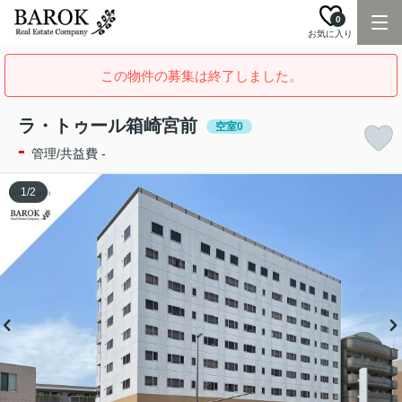
0
お気に入り
この物件の募集は終了しました。
ラ・トゥール箱崎宮前
空室0
-
管理/共益費 -
1
/
2