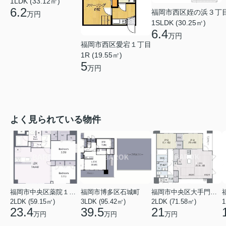
1LDK (33.12㎡)
6.2
福岡市西区姪の浜３丁
万円
1SLDK (30.25㎡)
6.4
万円
福岡市西区愛宕１丁目
1R (19.55㎡)
5
万円
よく見られている物件
福岡市中央区薬院１丁目
福岡市博多区石城町
福岡市中央区大手門１丁目
2LDK (59.15㎡)
3LDK (95.42㎡)
2LDK (71.58㎡)
1
23.4
39.5
21
万円
万円
万円