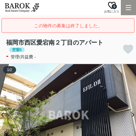
0
お気に入り
この物件の募集は終了しました。
福岡市西区愛宕南２丁目のアパート
空室0
-
管理/共益費 -
1
/
2