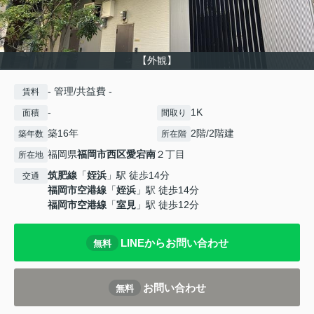
【外観】
- 管理/共益費 -
賃料
-
1K
面積
間取り
築16年
2階/2階建
築年数
所在階
福岡県
福岡市西区
愛宕南
２丁目
所在地
筑肥線
「
姪浜
」駅 徒歩14分
交通
福岡市空港線
「
姪浜
」駅 徒歩14分
福岡市空港線
「
室見
」駅 徒歩12分
LINEからお問い合わせ
無料
お問い合わせ
無料