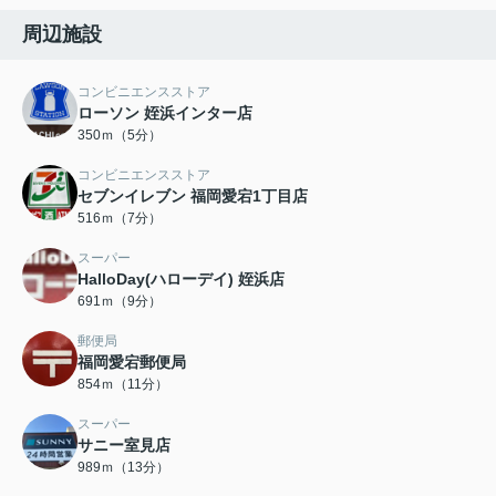
周辺施設
コンビニエンスストア
ローソン 姪浜インター店
350ｍ（5分）
コンビニエンスストア
セブンイレブン 福岡愛宕1丁目店
516ｍ（7分）
スーパー
HalloDay(ハローデイ) 姪浜店
691ｍ（9分）
郵便局
福岡愛宕郵便局
854ｍ（11分）
スーパー
サニー室見店
989ｍ（13分）