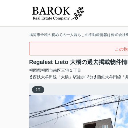
福岡市全域の初めての一人暮らしの不動産情報は株式会社BA
この物
Regalest Lieto 大橋の過去掲載物件
福岡県
福岡市南区
三宅
１丁目
西鉄大牟田線「大橋」駅徒歩13分
西鉄大牟田線「井
1
/
2