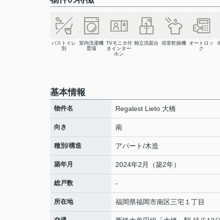
バストイレ
室内洗濯機
TVモニタ付
独立洗面台
浴室乾燥機
オートロッ
別
置場
きインター
ク
ホン
基本情報
物件名
Regalest Lieto 大橋
向き
南
種別/構造
アパート/木造
築年月
2024年2月（築2年）
総戸数
-
所在地
福岡県
福岡市南区
三宅
１丁目