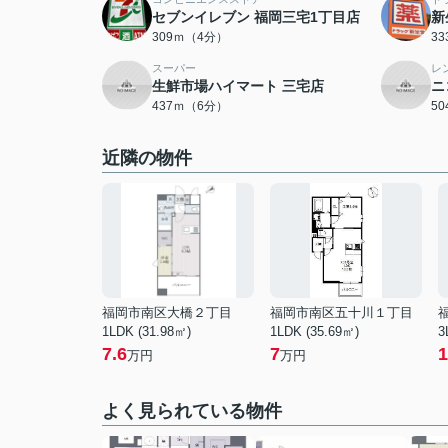
セブンイレブン 福岡三宅1丁目店
新
309ｍ（4分）
3
スーパー
レ
生鮮市場ハイマート 三宅店
ニ
437ｍ（6分）
5
近隣の物件
福岡市南区大橋２丁目
福岡市南区五十川１丁目
1LDK (31.98㎡)
1LDK (35.69㎡)
3
7.6
7
1
万円
万円
よく見られている物件