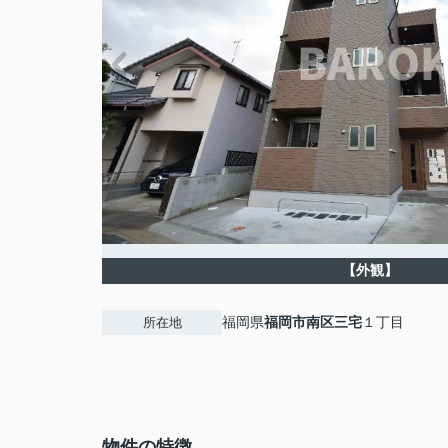
【外観】
福岡県
福岡市南区
三宅
１丁目
所在地
物件の特徴