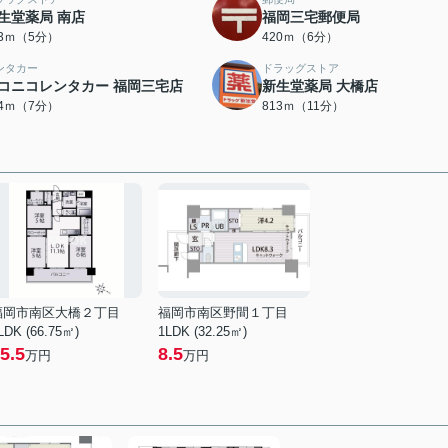
生堂薬局 南店
福岡三宅郵便局
33ｍ（5分）
420ｍ（6分）
ンタカー
ドラッグストア
コニコレンタカー 福岡三宅店
新生堂薬局 大橋店
04ｍ（7分）
813ｍ（11分）
福岡市南区大橋２丁目
福岡市南区野間１丁目
LDK (66.75㎡)
1LDK (32.25㎡)
5.5
8.5
万円
万円