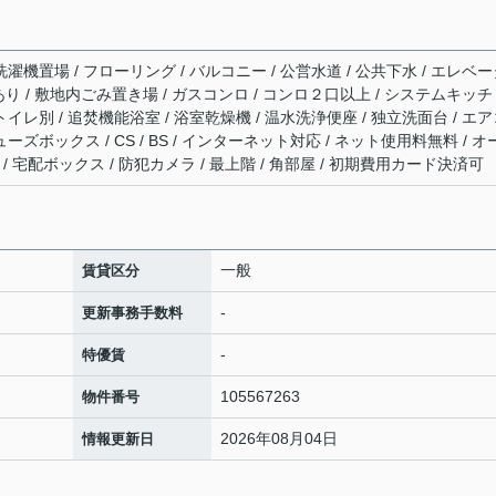
洗濯機置場 / フローリング / バルコニー / 公営水道 / 公共下水 / エレベ
場あり / 敷地内ごみ置き場 / ガスコンロ / コンロ２口以上 / システムキッチ
トイレ別 / 追焚機能浴室 / 浴室乾燥機 / 温水洗浄便座 / 独立洗面台 / エ
ーズボックス / CS / BS / インターネット対応 / ネット使用料無料 / オ
/ 宅配ボックス / 防犯カメラ / 最上階 / 角部屋 / 初期費用カード決済可
一般
賃貸区分
-
更新事務手数料
-
特優賃
105567263
物件番号
2026年08月04日
情報更新日