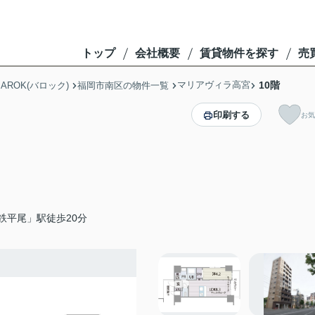
トップ
会社概要
賃貸物件を探す
売
マリアヴィラ高宮
10階
ROK(バロック)
福岡市南区の物件一覧
印刷する
お気
鉄平尾」駅徒歩20分