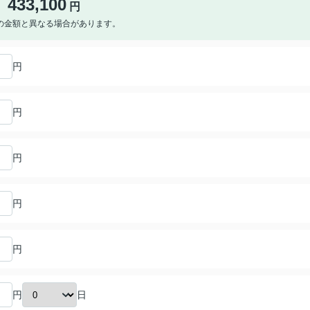
433,100
円
の金額と異なる場合があります。
円
円
円
円
円
日
円