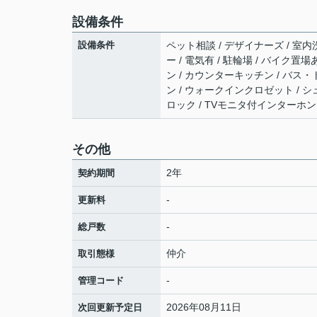
設備条件
設備条件
ペット相談 / デザイナーズ / 室内
ー / 電気有 / 駐輪場 / バイク置
ン / カウンターキッチン / バス・
ン / ウォークインクロゼット / シュ
ロック / TVモニタ付インターホン 
その他
2年
契約期間
-
更新料
-
総戸数
仲介
取引態様
-
管理コード
2026年08月11日
次回更新予定日