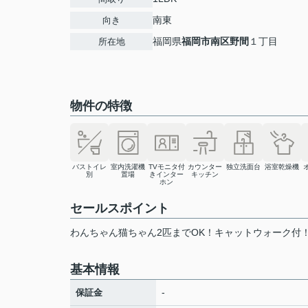
南東
向き
福岡県
福岡市南区
野間
１丁目
所在地
物件の特徴
バストイレ
室内洗濯機
TVモニタ付
カウンター
独立洗面台
浴室乾燥機
別
置場
きインター
キッチン
ホン
セールスポイント
わんちゃん猫ちゃん2匹までOK！キャットウォーク付
基本情報
-
保証金