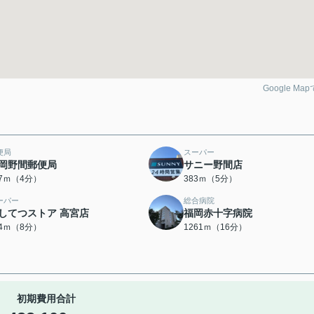
Google Ma
便局
スーパー
岡野間郵便局
サニー野間店
77ｍ（4分）
383ｍ（5分）
ーパー
総合病院
してつストア 高宮店
福岡赤十字病院
34ｍ（8分）
1261ｍ（16分）
初期費用合計