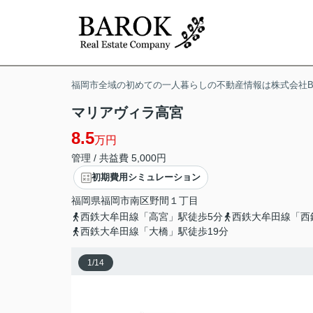
福岡市全域の初めての一人暮らしの不動産情報は株式会社BA
マリアヴィラ高宮
8.5
万円
管理 / 共益費 5,000円
初期費用シミュレーション
福岡県
福岡市南区
野間
１丁目
西鉄大牟田線「高宮」駅徒歩5分
西鉄大牟田線「西
西鉄大牟田線「大橋」駅徒歩19分
1
/
14