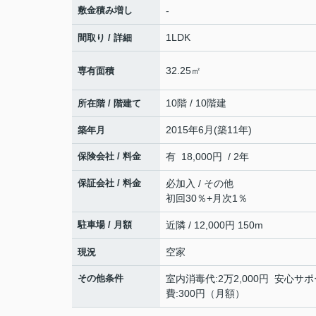
敷金積み増し
-
1LDK
間取り / 詳細
32.25㎡
専有面積
10階 / 10階建
所在階 / 階建て
2015年6月(築11年)
築年月
保険会社 / 料金
有 18,000円 / 2年
保証会社 / 料金
必加入 / その他
初回30％+月次1％
駐車場 / 月額
近隣 / 12,000円 150m
空家
現況
その他条件
室内消毒代:2万2,000円 安心サポー
費:300円（月額）