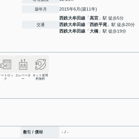
2015年6月(築11年)
築年月
西鉄大牟田線
「
高宮
」駅 徒歩5分
西鉄大牟田線
「
西鉄平尾
」駅 徒歩20分
交通
西鉄大牟田線
「
大橋
」駅 徒歩19分
オートロッ
エレベータ
ネット使用
ク
ー
料無料
！
- / -
敷引 / 償却