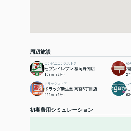
周辺施設
コンビニエンスストア
郵
セブンイレブン 福岡野間店
福
153ｍ（2分）
2
ドラッグストア
ス
ドラッグ新生堂 高宮5丁目店
に
422ｍ（6分）
6
初期費用シミュレーション